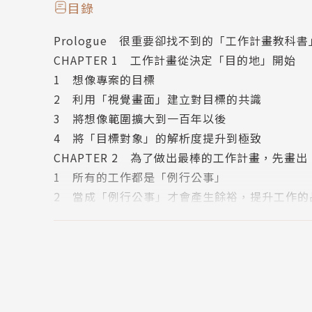
目錄
就像完全沒有做過蛋包飯的生手，一般不會有餘
Prologue 很重要卻找不到的「工作計畫教科書
法。但對專業的廚師來說，做蛋包飯只是例行公
CHAPTER 1 工作計畫從決定「目的地」開始
包飯。
1 想像專案的目標
2 利用「視覺畫面」建立對目標的共識
˙透過例行公事化減少做決定的次數，可以讓自己
3 將想像範圍擴大到一百年以後
˙只有達到專家境界的人，才能事先準備並精益求
4 將「目標對象」的解析度提升到極致
˙不要以「厲害的事」為目標，穩健地執行工作計
CHAPTER 2 為了做出最棒的工作計畫，先畫
1 所有的工作都是「例行公事」
工作計畫的精神藏在經驗細節中！
2 當成「例行公事」才會產生餘裕，提升工作的
3 核心概念是專案計畫的「警察」
不論多好的想法，多棒的設計，如果沒有具體落
4 首先以「學習」作為一切的開始
沒有漏掉，現在的做法可以確實接近目標，且能
CHAPTER 3 利用最短的距離前往目的地──
終地徹底完成工作，拉大與許多人的差距。
1 時間是凌駕一切的「王者」
2 「結案期限 就是結束」
˙接到工作委託時，最初都是從懷疑開始的。