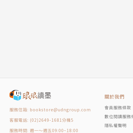
3 先準備好可以裝入工作的「時間盒」
˙不斷思考完成畫面的視覺印象，而且要可以清楚
4 不要去想「痛苦的工作或 快樂的工作」
˙累積知識的準備越紮實，「工作計畫」的安排也
5 為了讓工作時間表沒有漏洞
˙不要要求完美，只有某種程度的雛形就可以先提
CHAPTER 4 建立工作計畫是為了在大腦內「
1 工作計畫很重要的真正理由
本書打破靈感、創意無法約束的想法，提供專案
2 盡可能不要自己抱著「球」
只要依照「決定核心概念→制定工作時程表→徹
3 讓生產力最大化的討論
節奏的餘裕。
CHAPTER 5 前往目的地的團隊行動
1 建立超越「團隊」的「朋友關係」
｜制定工作計畫這樣開始｜
2 為了讓團隊全體朝向同樣的方向
‧找出前人成功的範例
3 透過真誠的溝通讓團隊更融洽
‧工作計畫從收集資料開始
4 工作計畫順利進行的主管需要再多做的事
‧想像的力量可以取得好的工作成果
關於我們
Epilogue 你的工作是為了讓人們幸福
‧把核心概念轉化成容易理解的說法
會員服務條款
版權頁
服務信箱: bookstore@udngroup.com
數位閱讀服務
客服電話: (02)2649-1681分機5
隱私權聲明
服務時間: 週一～週五09:00~18:00