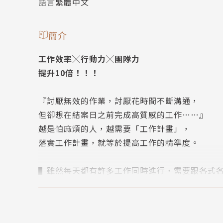
語言
繁體中文
簡介
工作效率╳行動力╳團隊力
提升10倍！！！
『討厭無效的作業，討厭花時間不斷溝通，
但卻想在結案日之前完成高質感的工作……』
越是怕麻煩的人，越需要「工作計畫」，
落實工作計畫，就等於提高工作的精準度。
▌雖然每天都有許多工作同時進行，需要跟各式
團隊也都運作良好。為何可以做到這種程度呢？
工作計畫是取得好成果的入場券！