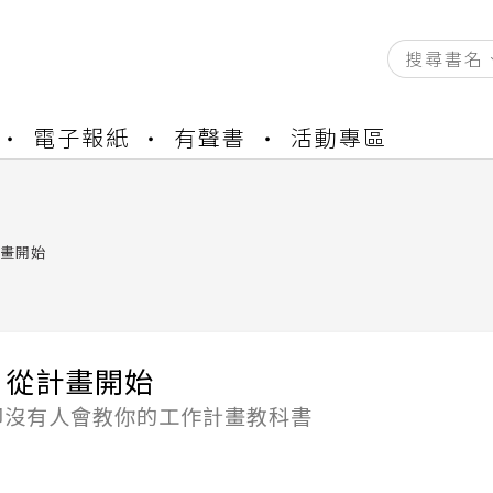
資產合併結果查詢
電子報紙
有聲書
活動專區
中，本站同步暫停部分閱讀服務
書櫃開通申請
與資產合併申請圖文教學
資產合併結果查詢
畫開始
中，本站同步暫停部分閱讀服務
，從計畫開始
卻沒有人會教你的工作計畫教科書