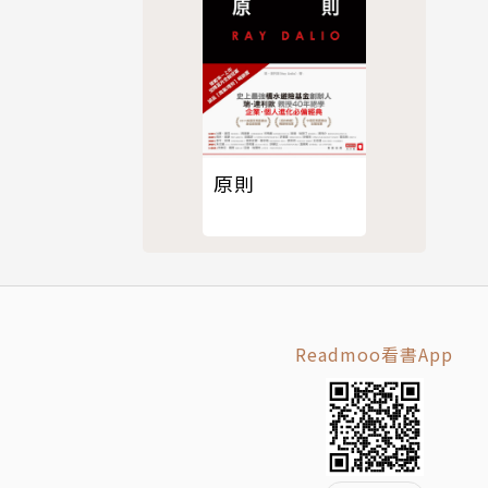
要的方法。
並保持工作
原則
Readmoo看書App