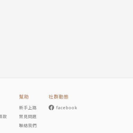
說明中間的過程。
會越順利。
出來。
創造空白」
或創意工作者，為何需要建立工作計畫，以及計畫制定時所需
底完成約定工作」等主要步驟，就能完成高品質的專案成果，
幫助
社群動態
新手上路
facebook
條款
常見問題
聯絡我們