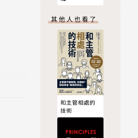
蛋包飯的作
其他人也看了
味的極品蛋
該做的事都
和主管相處的
才能有始有
技術