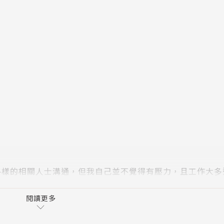
各樣的相關人士溝通，但我自己並不覺得有壓力，且工作大多
應該是我將「工作計畫」做得很確實吧。▌————水野學
閱讀更多