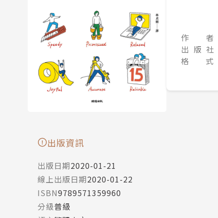
作 者
出 版 社
格 式
出版資訊
出版日期
2020-01-21
線上出版日期
2020-01-22
ISBN
9789571359960
分級
普級