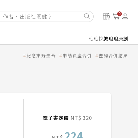
0
琅琅悅讀
琅琅原創
紀念東野圭吾
申請資產合併
查詢合併結果
電子書定價
NT$ 320
224
NT$