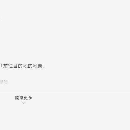
力去追求隱藏的味道或是鬆軟的蛋包，因為初學者必須先學會
」
事，說不定閉著眼睛都能做；也因為如此，才有餘力做出更美
把精力集中在真正重要的事。
精。
畫，就能從中產生餘裕，逐漸提升工作的品質。
出「前往目的地的地圖」
品質
實、在市面上推出就沒有意義。所以「徹底完成」非常重要。
閱讀更多
依行事曆在預定的時間內一一執行。正因為有「工作計畫」，
談時間與效率