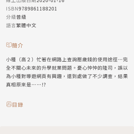
ISBN
9789861188201
分級
普級
語言
繁體中文
簡介
小種（高２）忙著在網路上查詢壓歲錢的使用途徑…完
全不關心未來的升學就業問題。憂心忡忡的隆司，誤以
為小種對導遊網頁有興趣，還到處做了不少調查，結果
真相原來是……!?
目錄