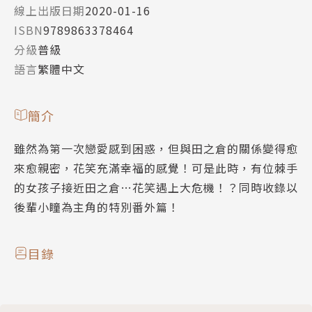
線上出版日期
2020-01-16
ISBN
9789863378464
分級
普級
語言
繁體中文
簡介
雖然為第一次戀愛感到困惑，但與田之倉的關係變得愈
來愈親密，花笑充滿幸福的感覺！可是此時，有位棘手
的女孩子接近田之倉…花笑遇上大危機！？同時收錄以
後輩小瞳為主角的特別番外篇！
目錄