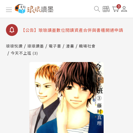
【公告】因 Readmoo 讀墨系統維護中，本站同步暫
0
停部分閱讀服務
【公告】琅琅讀墨數位閱讀資產合併與書櫃開通申請
【公告】琅琅讀墨書櫃開通常見問題
【公告】琅琅讀墨 3 分鐘完成書櫃開通與資產合併申
請圖文教學
琅琅悅讀
琅琅讀墨
電子書
漫畫
職場社會
【公告】琅琅書店服務升級重要說明及資產合併結果
今天不上班 (3)
查詢
【公告】因 Readmoo 讀墨系統維護中，本站同步暫
停部分閱讀服務