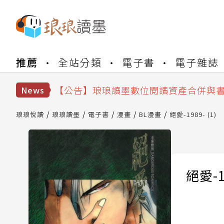
推薦
全站分類
電子書
電子雜誌
【公告】琅琅書店服務升級重要說明及
【公告】因 Readmoo 讀墨系統維護
【公告】琅琅讀墨數位閱讀資產合併與
News
【公告】琅琅讀墨書櫃開通常見問題
【公告】琅琅讀墨 3 分鐘完成書櫃開通
琅琅悅讀
琅琅讀墨
電子書
漫畫
BL漫畫
絕愛-1989- (1)
【公告】琅琅書店服務升級重要說明及
【公告】因 Readmoo 讀墨系統維護
絕愛-19