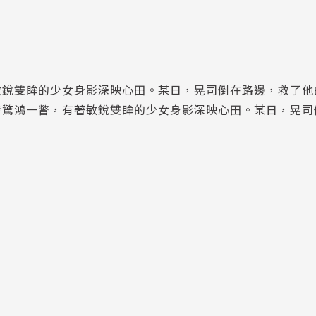
敏銳雙眸的少女身影深映心田。某日，晃司倒在路邊，救了他
時驚鴻一瞥，有著敏銳雙眸的少女身影深映心田。某日，晃司