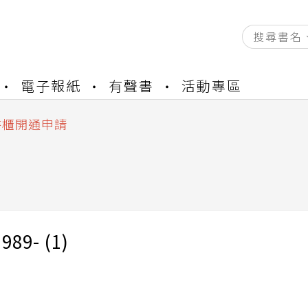
電子報紙
有聲書
活動專區
資產合併結果查詢
中，本站同步暫停部分閱讀服務
書櫃開通申請
與資產合併申請圖文教學
資產合併結果查詢
中，本站同步暫停部分閱讀服務
89- (1)