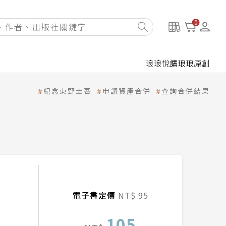
0
琅琅悅讀
琅琅原創
紀念東野圭吾
申請資產合併
查詢合併結果
電子書定價
NT$ 95
105