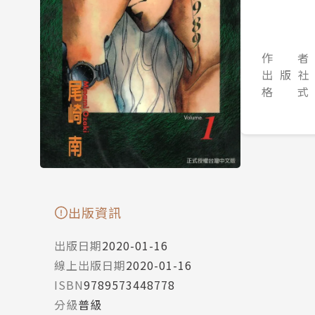
作 者
出 版 社
格 式
出版資訊
出版日期
2020-01-16
線上出版日期
2020-01-16
ISBN
9789573448778
分級
普級