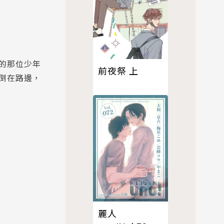
的那位少年
前夜祭 上
倒在路邊，
麗人