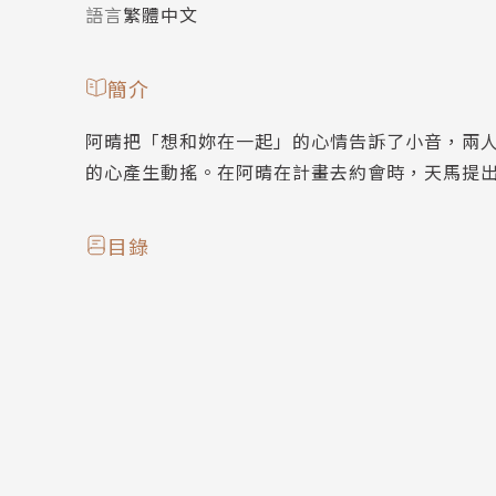
語言
繁體中文
簡介
阿晴把「想和妳在一起」的心情告訴了小音，兩
的心產生動搖。在阿晴在計畫去約會時，天馬提
目錄