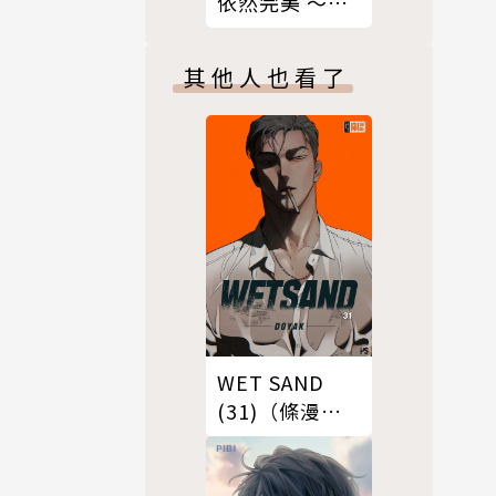
依然完美 ～從
今以後，直到
永遠～（上）
其他人也看了
WET SAND
(31)（條漫
版）