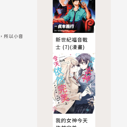
，所以小音
新世紀福音戰
士 (7)(漫畫)
我的女神今天