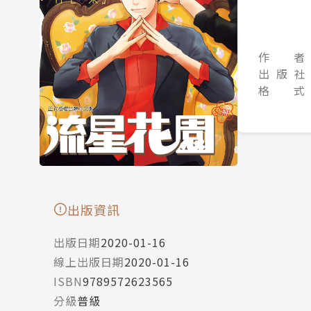
作 者
出 版 社
格 式
出版資訊
出版日期
2020-01-16
線上出版日期
2020-01-16
ISBN
9789572623565
分級
普級