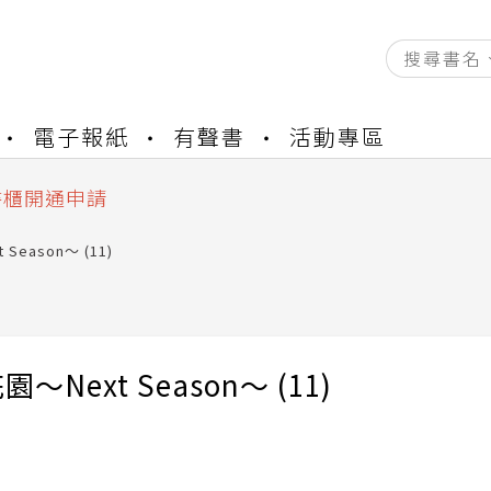
資產合併結果查詢
電子報紙
有聲書
活動專區
中，本站同步暫停部分閱讀服務
書櫃開通申請
與資產合併申請圖文教學
資產合併結果查詢
Season～ (11)
中，本站同步暫停部分閱讀服務
～Next Season～ (11)