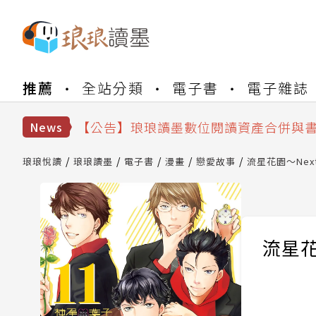
【公告】琅琅書店服務升級重要說明及
推薦
全站分類
電子書
電子雜誌
【公告】因 Readmoo 讀墨系統維護
【公告】琅琅讀墨數位閱讀資產合併與
【公告】琅琅讀墨書櫃開通常見問題
News
【公告】琅琅讀墨 3 分鐘完成書櫃開通
【公告】琅琅書店服務升級重要說明及
琅琅悅讀
琅琅讀墨
電子書
漫畫
戀愛故事
流星花園～Next 
【公告】因 Readmoo 讀墨系統維護
流星花園