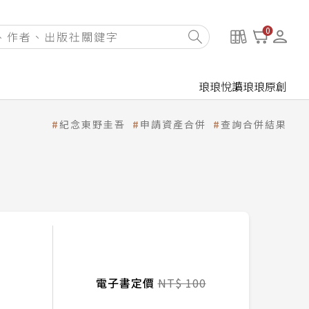
0
琅琅悅讀
琅琅原創
紀念東野圭吾
申請資產合併
查詢合併結果
電子書定價
NT$ 100