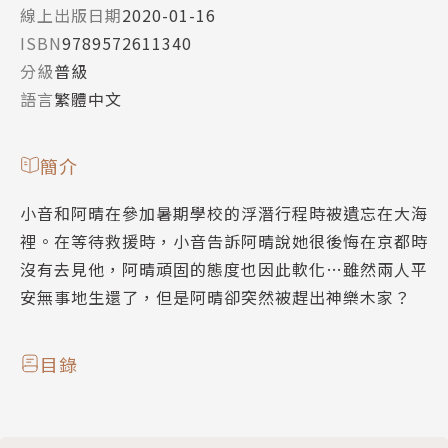
線上出版日期
2020-01-16
ISBN
9789572611340
分級
普級
語言
繁體中文
簡介
小音和阿晴在參加暑期學校的浮潛行程時被遺忘在大海
裡。在等待救援時，小音告訴阿晴說她很後悔在京都時
沒有去見他，阿晴頑固的態度也因此軟化…雖然兩人平
安無事地生還了，但是阿晴卻突然被趕出神樂木家？
目錄