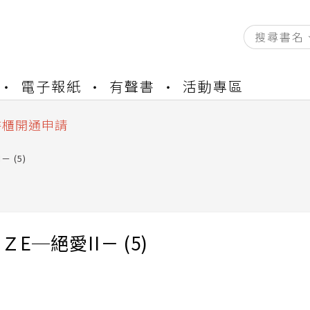
電子報紙
有聲書
活動專區
資產合併結果查詢
中，本站同步暫停部分閱讀服務
書櫃開通申請
與資產合併申請圖文教學
－ (5)
資產合併結果查詢
中，本站同步暫停部分閱讀服務
ＺE─絕愛II－ (5)