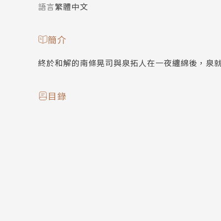
語言
繁體中文
簡介
終於和解的南條晃司與泉拓人在一夜纏綿後，泉
目錄