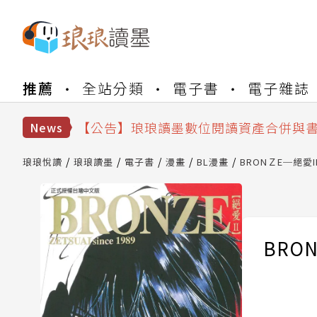
推薦
全站分類
電子書
電子雜誌
【公告】琅琅書店服務升級重要說明及
【公告】因 Readmoo 讀墨系統維護
【公告】琅琅讀墨數位閱讀資產合併與
News
【公告】琅琅讀墨書櫃開通常見問題
【公告】琅琅讀墨 3 分鐘完成書櫃開通
琅琅悅讀
琅琅讀墨
電子書
漫畫
BL漫畫
BRONＺE─絕愛II
【公告】琅琅書店服務升級重要說明及
【公告】因 Readmoo 讀墨系統維護
BRON