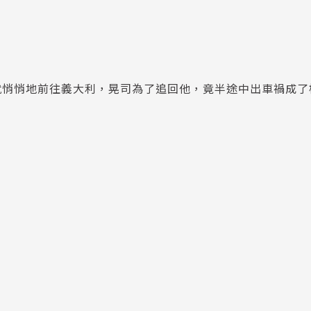
就悄悄地前往義大利，晃司為了追回他，竟半途中出車禍成了