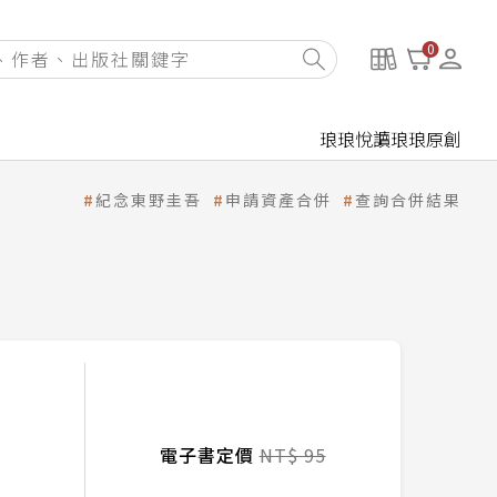
0
琅琅悅讀
琅琅原創
紀念東野圭吾
申請資產合併
查詢合併結果
電子書定價
NT$ 95