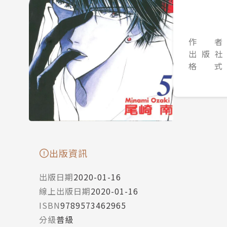
作 者
出 版 社
格 式
出版資訊
出版日期
2020-01-16
線上出版日期
2020-01-16
ISBN
9789573462965
分級
普級