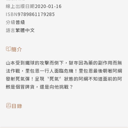
線上出版日期
2020-01-16
ISBN
9789861179285
分級
普級
語言
繁體中文
簡介
山本受到鐵球的攻擊而倒下，獄寺因為藥的副作用而無
法作戰，里包恩一行人面臨危機！里包恩最後朝著阿綱
發射死氣彈！呈現〝死氣〞狀態的阿綱不知道面前的阿
骸是個冒牌貨，還是向他挑戰？
目錄