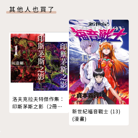
其他人也買了
洛夫克拉夫特傑作集：
印斯茅斯之影（2冊套
新世紀福音戰士 (13)
書）
(漫畫)