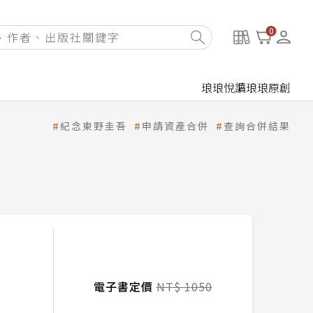
0
琅琅悅讀
琅琅原創
紀念東野圭吾
申請資產合併
查詢合併結果
電子書定價
NT$ 1050