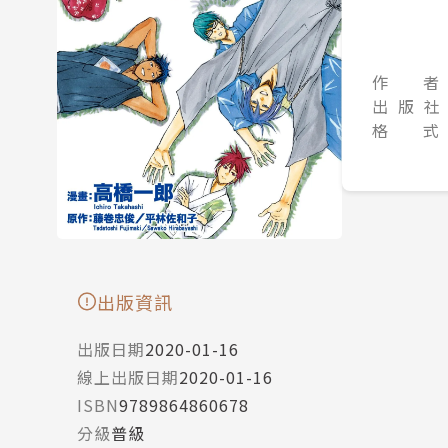
作 者
出 版 社
格 式
出版資訊
出版日期
2020-01-16
線上出版日期
2020-01-16
ISBN
9789864860678
分級
普級