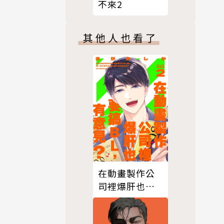
不來2
其他人也看了
在動畫製作公
司裡爆肝也要
搞ＢＬ，有意
見？02