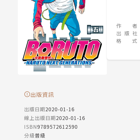
作 者
出 版 社
格 式
出版資訊
出版日期
2020-01-16
線上出版日期
2020-01-16
ISBN
9789572612590
分級
普級