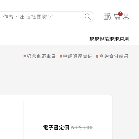
0
琅琅悅讀
琅琅原創
紀念東野圭吾
申請資產合併
查詢合併結果
電子書定價
NT$ 100