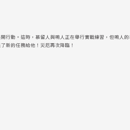
展開行動。這時，慕留人與鳴人正在舉行實戰練習，但鳴人的
派了新的任務給他！災厄再次降臨！