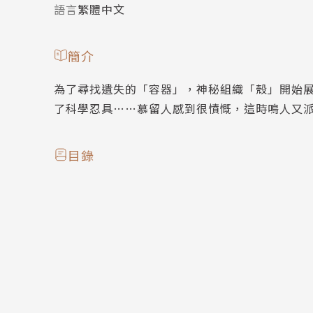
語言
繁體中文
簡介
為了尋找遺失的「容器」，神秘組織「殼」開始
了科學忍具……慕留人感到很憤慨，這時鳴人又
目錄