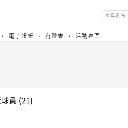
資產合併結果查詢
電子報紙
有聲書
活動專區
中，本站同步暫停部分閱讀服務
書櫃開通申請
與資產合併申請圖文教學
資產合併結果查詢
)
中，本站同步暫停部分閱讀服務
球員 (21)