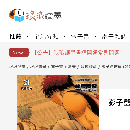
【公告】琅琅書店服務升級重要說明及
推薦
全站分類
電子書
電子雜誌
【公告】因 Readmoo 讀墨系統維護
【公告】琅琅讀墨數位閱讀資產合併與
【公告】琅琅讀墨書櫃開通常見問題
News
【公告】琅琅讀墨 3 分鐘完成書櫃開通
【公告】琅琅書店服務升級重要說明及
琅琅悅讀
琅琅讀墨
電子書
漫畫
競技體育
影子籃球員 (21
【公告】因 Readmoo 讀墨系統維護
影子籃