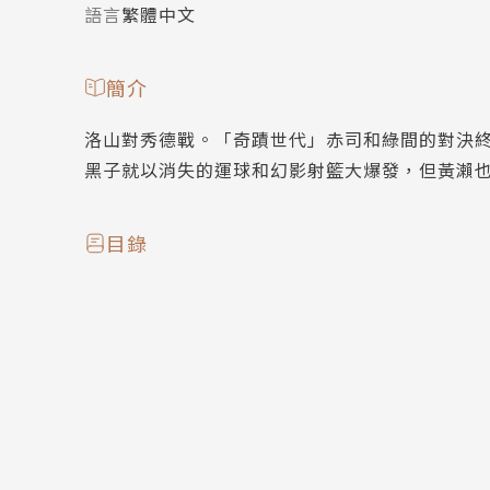
語言
繁體中文
簡介
洛山對秀德戰。「奇蹟世代」赤司和綠間的對決終
黑子就以消失的運球和幻影射籃大爆發，但黃瀨也
目錄