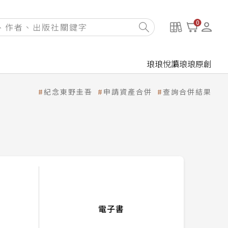
0
琅琅悅讀
琅琅原創
紀念東野圭吾
申請資產合併
查詢合併結果
電子書