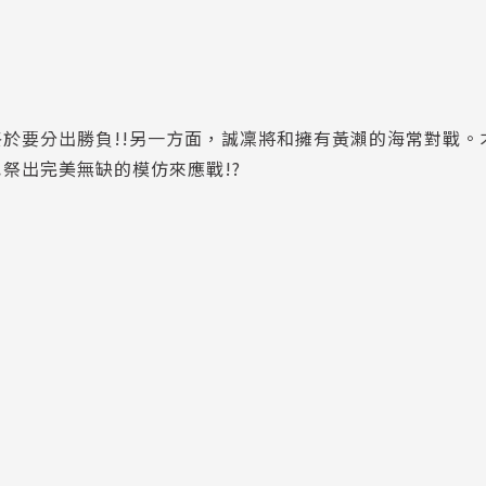
於要分出勝負!!另一方面，誠凜將和擁有黃瀨的海常對戰。
祭出完美無缺的模仿來應戰!?