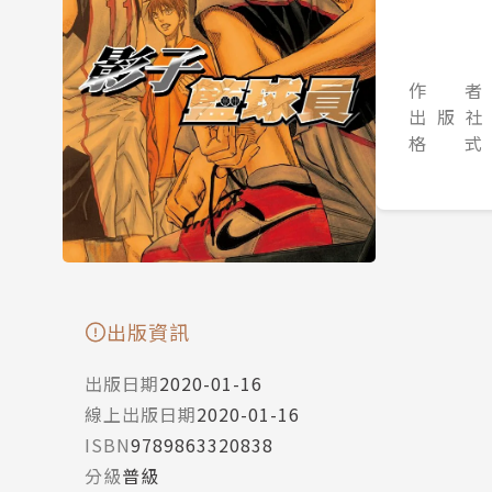
作 者
出 版 社
格 式
出版資訊
出版日期
2020-01-16
線上出版日期
2020-01-16
ISBN
9789863320838
分級
普級