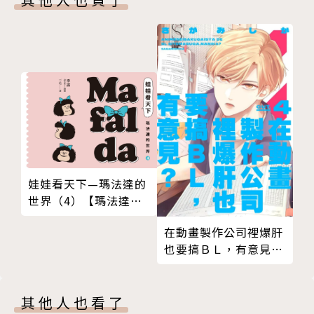
娃娃看天下—瑪法達的
世界（4）【瑪法達降
落地球60週年紀念版】
在動畫製作公司裡爆肝
也要搞ＢＬ，有意見？
04
其他人也看了