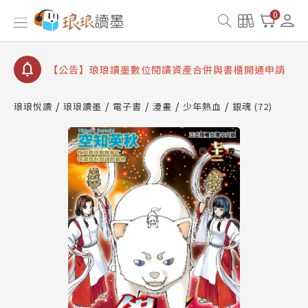
【公告】琅琅書店服務升級重要說明及資產合併結果
查詢
0
【公告】因 Readmoo 讀墨系統維護中，本站同步暫
停部分閱讀服務
【公告】琅琅讀墨數位閱讀資產合併與書櫃開通申請
【公告】琅琅讀墨書櫃開通常見問題
琅琅悅讀
琅琅讀墨
電子書
漫畫
少年熱血
銀魂 (72)
【公告】琅琅讀墨 3 分鐘完成書櫃開通與資產合併申
請圖文教學
【公告】琅琅書店服務升級重要說明及資產合併結果
查詢
【公告】因 Readmoo 讀墨系統維護中，本站同步暫
停部分閱讀服務