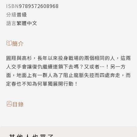
ISBN
9789572608968
分級
普級
語言
繁體中文
簡介
圓翔與高杉，長年以來投身戰場的兩個相同的人，這兩
人交手會讓復仇繼續連鎖下去嗎？又或者…！另一方
面，地面上有一群人為了阻止龍脈失控而四處奔走，而
定春也不知為何單獨展開行動！
目錄
其他人也買了