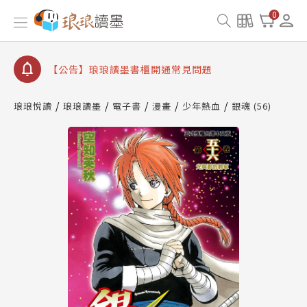
【公告】因 Readmoo 讀墨系統維護中，本站同步暫
0
停部分閱讀服務
【公告】琅琅讀墨數位閱讀資產合併與書櫃開通申請
【公告】琅琅讀墨書櫃開通常見問題
【公告】琅琅讀墨 3 分鐘完成書櫃開通與資產合併申
請圖文教學
琅琅悅讀
琅琅讀墨
電子書
漫畫
少年熱血
銀魂 (56)
【公告】琅琅書店服務升級重要說明及資產合併結果
查詢
【公告】因 Readmoo 讀墨系統維護中，本站同步暫
停部分閱讀服務