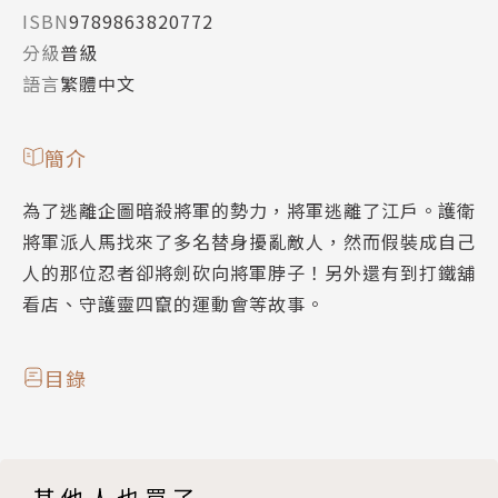
ISBN
9789863820772
分級
普級
語言
繁體中文
簡介
為了逃離企圖暗殺將軍的勢力，將軍逃離了江戶。護衛
將軍派人馬找來了多名替身擾亂敵人，然而假裝成自己
人的那位忍者卻將劍砍向將軍脖子！另外還有到打鐵舖
看店、守護靈四竄的運動會等故事。
目錄
其他人也買了