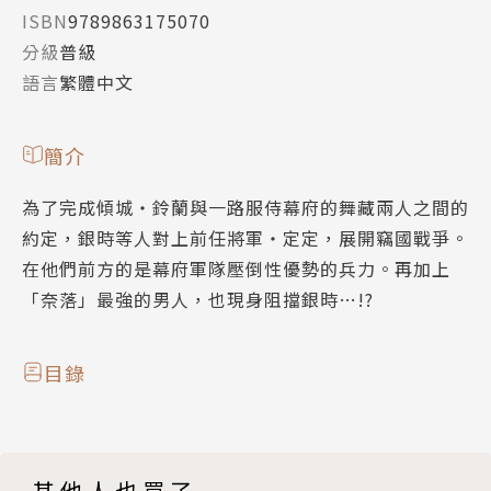
ISBN
9789863175070
分級
普級
語言
繁體中文
簡介
為了完成傾城‧鈴蘭與一路服侍幕府的舞藏兩人之間的
約定，銀時等人對上前任將軍‧定定，展開竊國戰爭。
在他們前方的是幕府軍隊壓倒性優勢的兵力。再加上
「奈落」最強的男人，也現身阻擋銀時…!?
目錄
其他人也買了