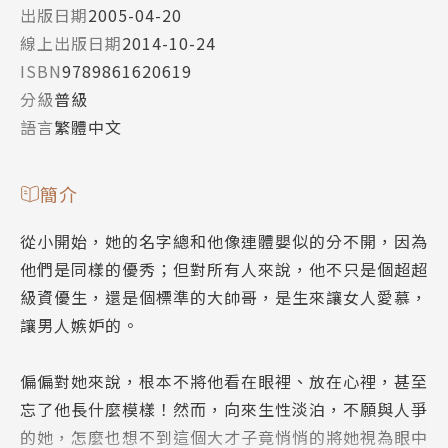
出版日期
2005-04-20
線上出版日期
2014-10-24
ISBN
9789861620619
分級
普級
語言
繁體中文
簡介
從小開始，她的名字總和他像連體嬰似的分不開，因為
他們是同樣的優秀；但對所有人來說，他不只是個超超
級資優生，還是個標準的大帥哥，是生來讓女人愛慕，
讓男人嫉妒的。
偏偏對她來說，根本不將他看在眼裡、放在心裡，甚至
忘了他長什麼模樣！然而，向來生性淡泊，不願與人爭
的她，怎麼也想不到這個大才子竟悄悄的將她視為眼中