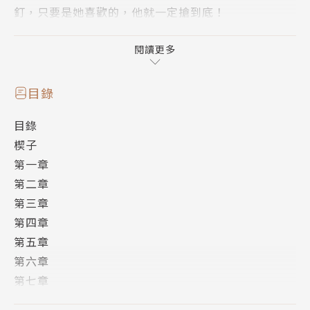
釘，只要是她喜歡的，他就一定搶到底！
唉～～她是招誰惹誰了啊！既然他要，她就給，這總可
閱讀更多
以了吧！卻沒想到，她要給，他還不肯乖乖的接受……
目錄
目錄
楔子
第一章
第二章
第三章
第四章
第五章
第六章
第七章
第八章