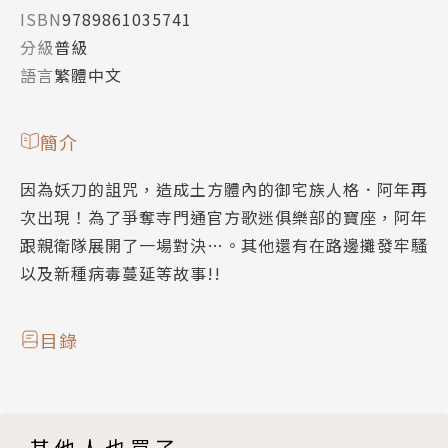
ISBN
9789861035741
分級
普級
語言
繁體中文
簡介
因為妖刀的詛咒，造成土方體內的御宅族人格．阿年再
次出現！為了爭奪寺門通官方歌迷俱樂部的寶座，阿年
跟親衛隊展開了一場對決…。其他還有在路邊攤發牢騷
以及新種病毒蔓延等故事!!
目錄
其他人也買了