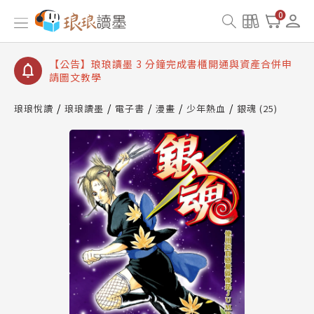
【公告】琅琅讀墨數位閱讀資產合併與書櫃開通申請
0
【公告】琅琅讀墨書櫃開通常見問題
【公告】琅琅讀墨 3 分鐘完成書櫃開通與資產合併申
請圖文教學
【公告】琅琅書店服務升級重要說明及資產合併結果
查詢
琅琅悅讀
琅琅讀墨
電子書
漫畫
少年熱血
銀魂 (25)
【公告】琅琅讀墨數位閱讀資產合併與書櫃開通申請