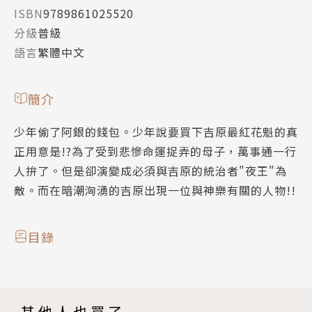
ISBN
9789861025520
分級
普級
語言
繁體中文
簡介
少年偷了阿銀的錢包。少年說要買下吉原最紅花魁的真
正用意是!?為了受到悲慘命運捉弄的母子，萬事通一行
人拚了。但是卻演變成必須與吉原的統治者"夜王"為
敵。而在暗潮洶湧的吉原出現一位與神樂有關的人物!!
目錄
其他人也買了