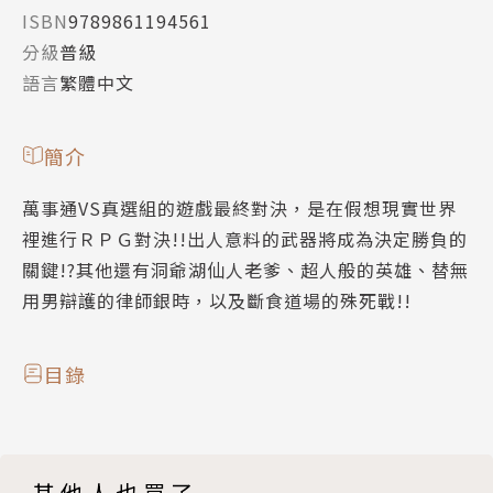
ISBN
9789861194561
分級
普級
語言
繁體中文
簡介
萬事通VS真選組的遊戲最終對決，是在假想現實世界
裡進行ＲＰＧ對決!!出人意料的武器將成為決定勝負的
關鍵!?其他還有洞爺湖仙人老爹、超人般的英雄、替無
用男辯護的律師銀時，以及斷食道場的殊死戰!!
目錄
其他人也買了