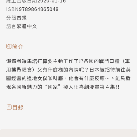
線上出版日期
2020-01-16
ISBN
9789864865048
分級
普級
語言
繁體中文
簡介
懶惰者羅馬諾打算要主動工作了!?各國的戰鬥口糧（軍
用攜帶糧食）又有什麼樣的內情呢？日本被招待前往英
國經營的道地女僕咖啡廳，他會有什麼反應…。能夠發
現各國新魅力的“國家”擬人化喜劇漫畫第４集!!
目錄