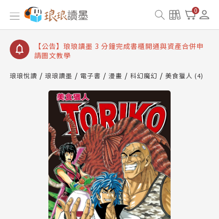
【公告】琅琅讀墨數位閱讀資產合併與書櫃開通申請
0
【公告】琅琅讀墨書櫃開通常見問題
【公告】琅琅讀墨 3 分鐘完成書櫃開通與資產合併申
請圖文教學
【公告】琅琅書店服務升級重要說明及資產合併結果
查詢
琅琅悅讀
琅琅讀墨
電子書
漫畫
科幻魔幻
美食獵人 (4)
【公告】琅琅讀墨數位閱讀資產合併與書櫃開通申請