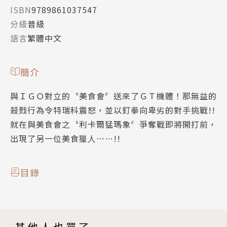
ISBN
9789861037547
分級
普級
語言
繁體中文
簡介
與ＩＧＯ對立的〝美食會〞送來了ＧＴ機體！那無益的
殺戮行為令特瑞科震怒，並以釘拳向卑劣的對手挑戰!!
就在與美食會之〝利卡爾猛瑪象〞爭奪戰即將開打前，
出現了另一位美食獵人……!!
目錄
其他人也買了