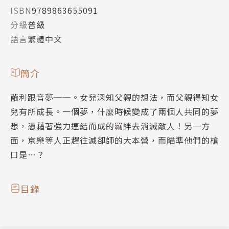
ISBN
9789863655091
分級
普級
語言
繁體中文
簡介
繭利跟音夢──。女兒深知父親的想法，而父親得知女
兒有所成長。一個夢，什麼時候變成了兩個人共同的夢
想，憑藉著強力連結而成的羈絆去消滅敵人！另一方
面，京樂等人正趕往滅卻師的大本營，而瞄準他們的槍
口是…？
目錄