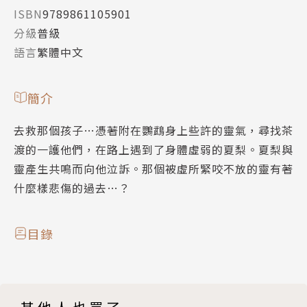
ISBN
9789861105901
分級
普級
語言
繁體中文
簡介
去救那個孩子…憑著附在鸚鵡身上些許的靈氣，尋找茶
渡的一護他們，在路上遇到了身體虛弱的夏梨。夏梨與
靈產生共鳴而向他泣訴。那個被虛所緊咬不放的靈有著
什麼樣悲傷的過去…？
目錄