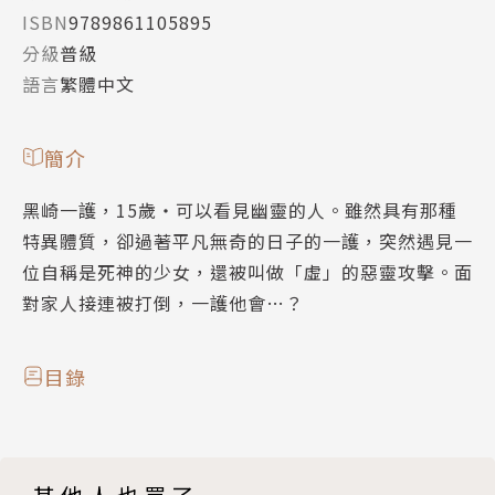
ISBN
9789861105895
分級
普級
語言
繁體中文
簡介
黑崎一護，15歲‧可以看見幽靈的人。雖然具有那種
特異體質，卻過著平凡無奇的日子的一護，突然遇見一
位自稱是死神的少女，還被叫做「虛」的惡靈攻擊。面
對家人接連被打倒，一護他會…？
目錄