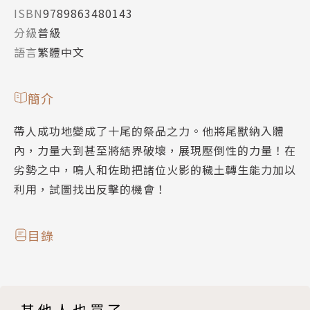
ISBN
9789863480143
分級
普級
語言
繁體中文
簡介
帶人成功地變成了十尾的祭品之力。他將尾獸納入體
內，力量大到甚至將結界破壞，展現壓倒性的力量！在
劣勢之中，鳴人和佐助把諸位火影的穢土轉生能力加以
利用，試圖找出反擊的機會！
目錄
其他人也買了