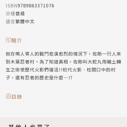
ISBN
9789863371076
分級
普級
語言
繁體中文
簡介
就在鳴人等人的戰鬥愈演愈烈的情況下，佐助一行人來
到木葉忍者村。為了知道真相，佐助叫大蛇丸用穢土轉
生之術使歷代火影們復活!!初代火影．柱間口中的村
子，還有忍者的歷史是什麼…!?
目錄
其他人也買了