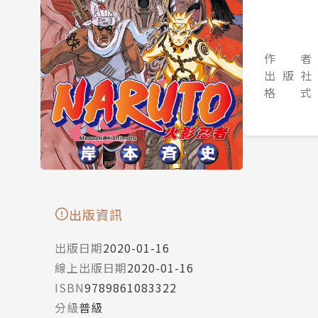
作 者
出 版 社
格 式
出版資訊
出版日期
2020-01-16
線上出版日期
2020-01-16
ISBN
9789861083322
分級
普級