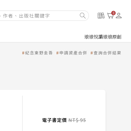
0
琅琅悅讀
琅琅原創
紀念東野圭吾
申請資產合併
查詢合併結果
電子書定價
NT$ 95