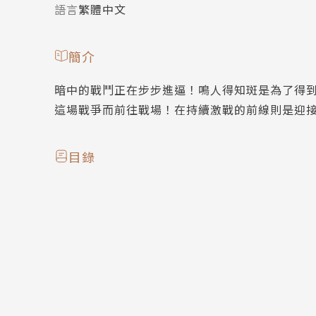
語言
繁體中文
簡介
暗中的戰鬥正在步步進逼！鳴人得知斑是為了得
這場戰爭而前往戰場！在持續激戰的前線則是迎接
目錄