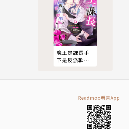
魔王是課長手
下是反派軟腳
蝦。5
Readmoo看書App