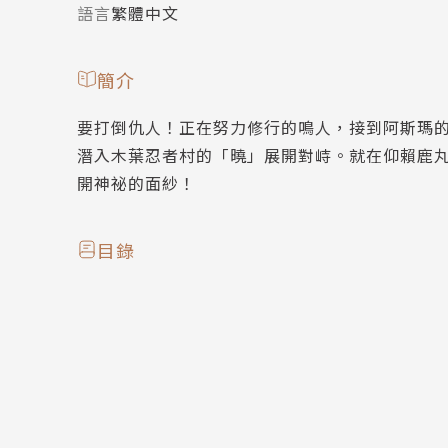
語言
繁體中文
簡介
要打倒仇人！正在努力修行的鳴人，接到阿斯瑪
潛入木葉忍者村的「曉」展開對峙。就在仰賴鹿
開神祕的面紗！
目錄