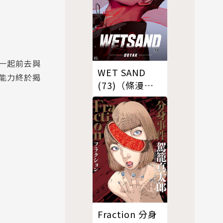
一起前去與
WET SAND
能力終於揭
(73)（條漫
版）
Fraction 分身