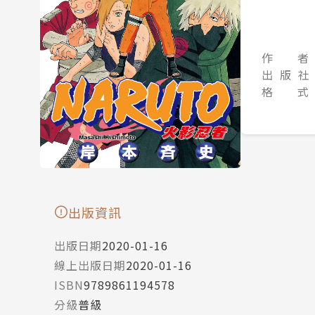
作 者
出 版 社
格 式
出版資訊
出版日期
2020-01-16
線上出版日期
2020-01-16
ISBN
9789861194578
分級
普級