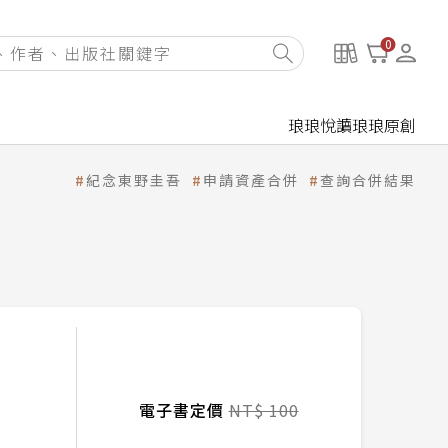
0
琅琅悅讀
琅琅原創
紀念東野圭吾
申請資產合併
查詢合併結果
電子書定價
NT$ 100