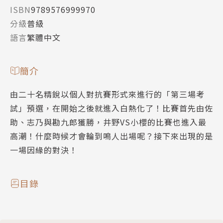
ISBN
9789576999970
分級
普級
語言
繁體中文
簡介
由二十名精銳以個人對抗賽形式來進行的「第三場考
試」預選，在開始之後就進入白熱化了！比賽首先由佐
助、志乃與勘九郎獲勝，井野VS小櫻的比賽也進入最
高潮！什麼時候才會輪到鳴人出場呢？接下來出現的是
一場因緣的對決！
目錄