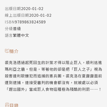
出版日期
2020-01-02
線上出版日期
2020-01-02
ISBN
9789863824589
分級
普級
語言
繁體中文
簡介
裘克洛透過起死回生的計策才得以阻止巨人，順利逃進
瑪利亞之牆。但是，等著他的卻是把「巨人之子」視為
殺害達利歐嫌犯而追捕的憲兵團。裘克洛在夏露露面前
遭到逮捕，連接受審判的機會都沒有，就被處以必須
「趕出國外」當成巨人食物這種極為殘酷的刑罰……！
目錄