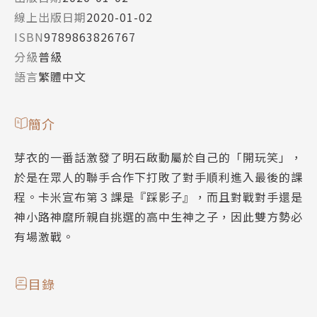
線上出版日期
2020-01-02
ISBN
9789863826767
分級
普級
語言
繁體中文
簡介
芽衣的一番話激發了明石啟動屬於自己的「開玩笑」，
於是在眾人的聯手合作下打敗了對手順利進入最後的課
程。卡米宣布第３課是『踩影子』，而且對戰對手還是
神小路神麿所親自挑選的高中生神之子，因此雙方勢必
有場激戰。
目錄