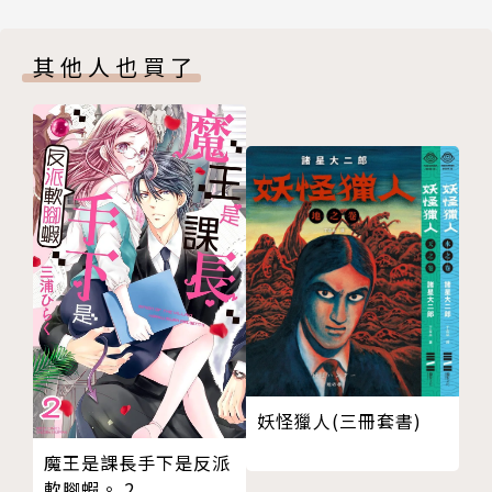
其他人也買了
妖怪獵人(三冊套書)
魔王是課長手下是反派
軟腳蝦。 2