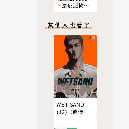
下是反派軟腳
蝦。5
其他人也看了
WET SAND
(12)（條漫
版）