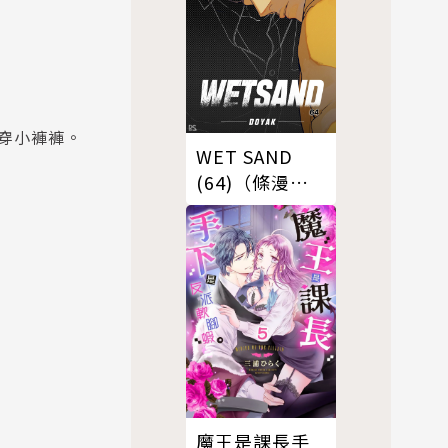
穿小褲褲。
WET SAND
(64)（條漫
版）
魔王是課長手