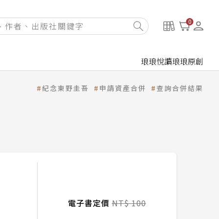
0
琅琅悅讀
琅琅原創
紀念東野圭吾
申請資產合併
查詢合併結果
電子書定價
NT$ 100