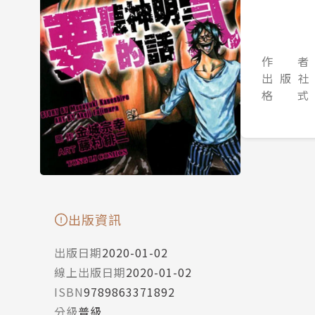
作 者
出 版 社
格 式
出版資訊
出版日期
2020-01-02
線上出版日期
2020-01-02
ISBN
9789863371892
分級
普級