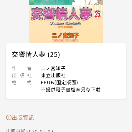
交響情人夢 (25)
作 者
二ノ宮知子
出 版 社
東立出版社
格 式
EPUB(固定版面)
不提供電子書檔案另存下載
出版資訊
出版日期
2020-01-02