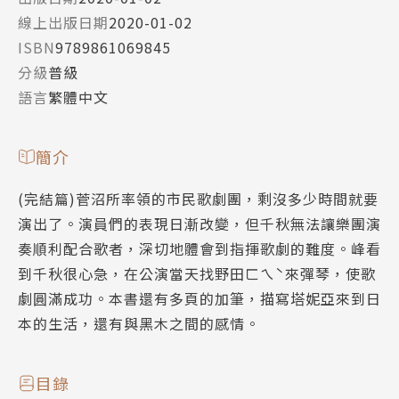
線上出版日期
2020-01-02
ISBN
9789861069845
分級
普級
語言
繁體中文
簡介
(完結篇)菅沼所率領的市民歌劇團，剩沒多少時間就要
演出了。演員們的表現日漸改變，但千秋無法讓樂團演
奏順利配合歌者，深切地體會到指揮歌劇的難度。峰看
到千秋很心急，在公演當天找野田ㄈㄟˋ來彈琴，使歌
劇圓滿成功。本書還有多頁的加筆，描寫塔妮亞來到日
本的生活，還有與黑木之間的感情。
目錄