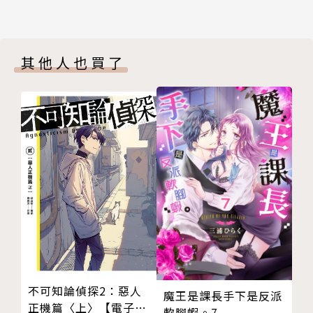
其他人也買了
不可知論偵探2：惡人
魔王是課長手下是反派
正機篇〈上〉【電子特
軟腳蝦。7