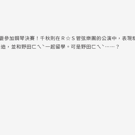
就要參加鋼琴決賽！千秋則在Ｒ☆Ｓ管弦樂團的公演中，表現
造，並和野田ㄈㄟˋ一起留學。可是野田ㄈㄟˋ……？