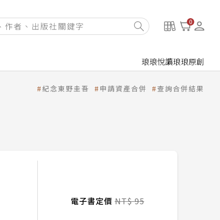
0
琅琅悅讀
琅琅原創
紀念東野圭吾
申請資產合併
查詢合併結果
電子書定價
NT$ 95