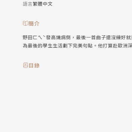
語言
繁體中文
簡介
野田ㄈㄟˋ發高燒病倒，最後一首曲子還沒練好
為最後的學生生活劃下完美句點。他打算赴歐洲深
目錄