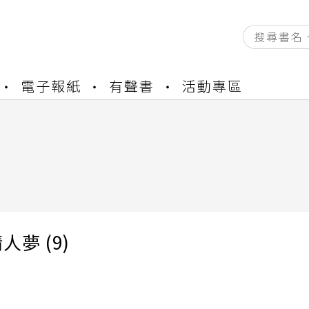
資產合併結果查詢
電子報紙
有聲書
活動專區
書櫃開通申請
與資產合併申請圖文教學
資產合併結果查詢
書櫃開通申請
人夢 (9)