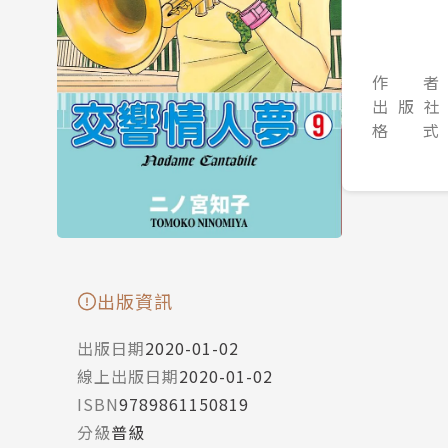
作 者
出 版 社
格 式
出版資訊
出版日期
2020-01-02
線上出版日期
2020-01-02
ISBN
9789861150819
分級
普級