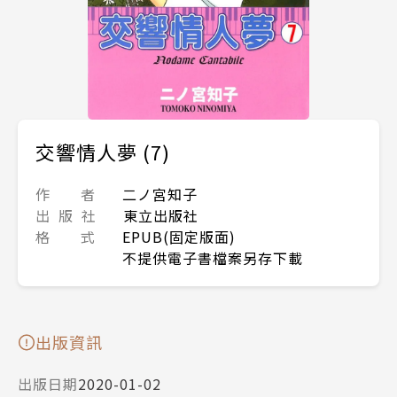
交響情人夢 (7)
作 者
二ノ宮知子
出 版 社
東立出版社
格 式
EPUB(固定版面)
不提供電子書檔案另存下載
出版資訊
出版日期
2020-01-02