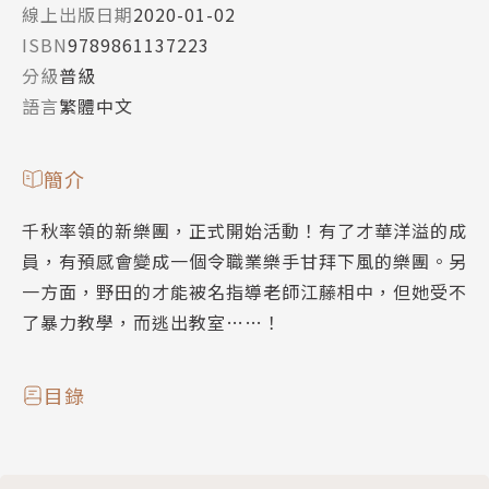
線上出版日期
2020-01-02
ISBN
9789861137223
分級
普級
語言
繁體中文
簡介
千秋率領的新樂團，正式開始活動！有了才華洋溢的成
員，有預感會變成一個令職業樂手甘拜下風的樂團。另
一方面，野田的才能被名指導老師江藤相中，但她受不
了暴力教學，而逃出教室……！
目錄