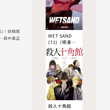
心！妖精尾
WET SAND
…其中真正
(71)（條漫
版）
殺人十角館