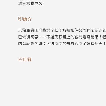
語言
繁體中文
簡介
天狼島的死鬥終於了結！持續相信與同伴間羈絆
巴恢復笑容……不過天狼島上的戰鬥還沒結束！
的意義是？如今，洶湧湧的未來吞沒了妖精尾巴
目錄