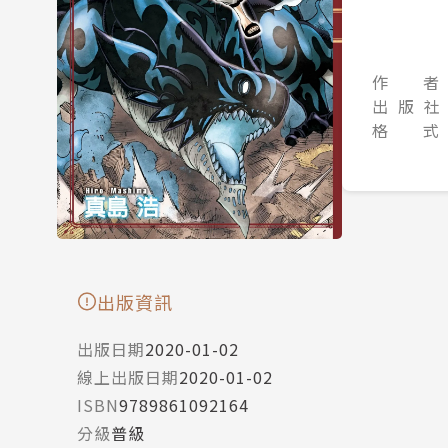
作 者
出 版 社
格 式
出版資訊
出版日期
2020-01-02
線上出版日期
2020-01-02
ISBN
9789861092164
分級
普級