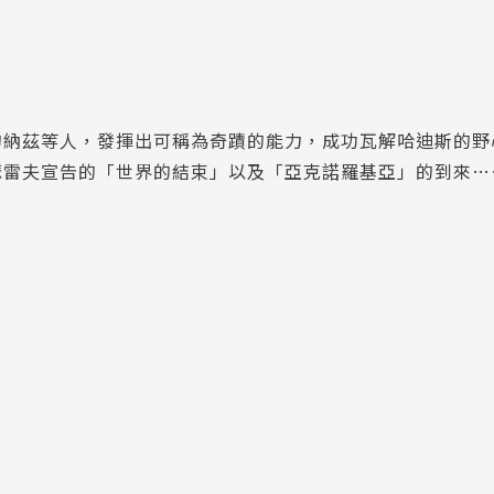
的納茲等人，發揮出可稱為奇蹟的能力，成功瓦解哈迪斯的野
瑟雷夫宣告的「世界的結束」以及「亞克諾羅基亞」的到來…
！