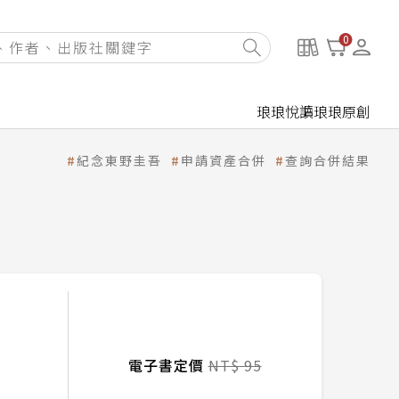
0
琅琅悅讀
琅琅原創
紀念東野圭吾
申請資產合併
查詢合併結果
電子書定價
NT$ 95