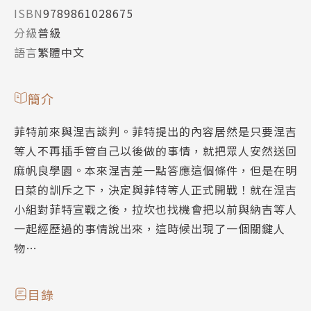
ISBN
9789861028675
分級
普級
語言
繁體中文
簡介
菲特前來與涅吉談判。菲特提出的內容居然是只要涅吉
等人不再插手管自己以後做的事情，就把眾人安然送回
麻帆良學園。本來涅吉差一點答應這個條件，但是在明
日菜的訓斥之下，決定與菲特等人正式開戰！就在涅吉
小組對菲特宣戰之後，拉坎也找機會把以前與納吉等人
一起經歷過的事情說出來，這時候出現了一個關鍵人
物…
目錄