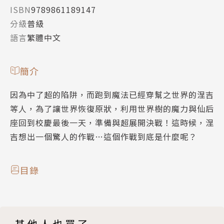
ISBN
9789861189147
分級
普級
語言
繁體中文
簡介
因為中了超的陷阱，而跑到魔法已經穿幫之世界的涅吉
等人，為了讓世界恢復原狀，利用世界樹的魔力與仙后
座回到校慶最後一天，準備與超展開決戰！這時候，涅
吉想出一個驚人的作戰…這個作戰到底是什麼呢？
目錄
其他人也買了