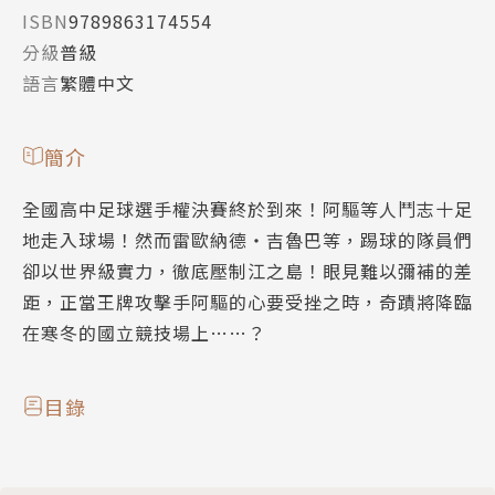
ISBN
9789863174554
分級
普級
語言
繁體中文
簡介
全國高中足球選手權決賽終於到來！阿驅等人鬥志十足
地走入球場！然而雷歐納德‧吉魯巴等，踢球的隊員們
卻以世界級實力，徹底壓制江之島！眼見難以彌補的差
距，正當王牌攻擊手阿驅的心要受挫之時，奇蹟將降臨
在寒冬的國立競技場上……？
目錄