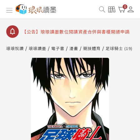
【公告】因 Readmoo 讀墨系統維護中，本站同步暫
0
停部分閱讀服務
【公告】琅琅讀墨數位閱讀資產合併與書櫃開通申請
【公告】琅琅讀墨書櫃開通常見問題
【公告】琅琅讀墨 3 分鐘完成書櫃開通與資產合併申
琅琅悅讀
琅琅讀墨
電子書
漫畫
競技體育
足球騎士 (19)
請圖文教學
【公告】琅琅書店服務升級重要說明及資產合併結果
查詢
【公告】因 Readmoo 讀墨系統維護中，本站同步暫
停部分閱讀服務