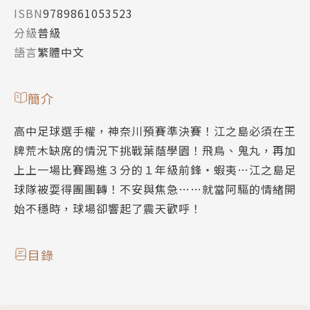
ISBN
9789861053523
分級
普級
語言
繁體中文
簡介
高中足球選手權，神奈川預賽準決賽！江之島必須在王
牌荒木缺席的情況下挑戰葉蔭學園！飛鳥、鬼丸，再加
上上一場比賽踢進３分的１年級前鋒‧蝦夷…江之島足
球隊被耍得團團轉！不安與焦急……就當阿驅的情緒開
始不穩時，球場卻響起了震天歡呼！
目錄