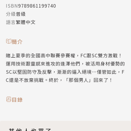
ISBN
9789861199740
分級
普級
語言
繁體中文
簡介
賭上夏季的全國高中聯賽參賽權，FC跟SC雙方激戰！
運用技術跟靈感來進攻的逢澤他們，被活用身材優勢的
SC以堅固防守及反擊，漸漸的逼入絕境…僅管如此，F
C還是不放棄挑戰。終於，「那個男人」回來了！
目錄
其他人也買了