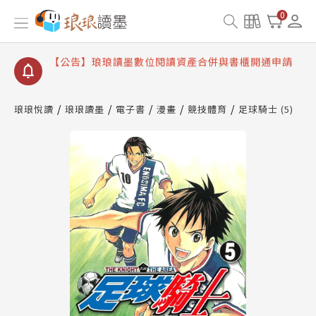
【公告】因 Readmoo 讀墨系統維護中，本站同步暫
0
停部分閱讀服務
【公告】琅琅讀墨數位閱讀資產合併與書櫃開通申請
【公告】琅琅讀墨書櫃開通常見問題
【公告】琅琅讀墨 3 分鐘完成書櫃開通與資產合併申
請圖文教學
琅琅悅讀
琅琅讀墨
電子書
漫畫
競技體育
足球騎士 (5)
【公告】琅琅書店服務升級重要說明及資產合併結果
查詢
【公告】因 Readmoo 讀墨系統維護中，本站同步暫
停部分閱讀服務