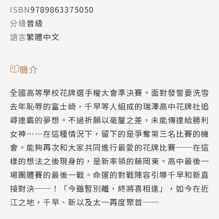
ISBN
9789863375050
分級
普級
語言
繁體中文
簡介
全國高等學校花牌選手權大會準決賽。面對發誓要洗雪
去年恥辱的富士崎，千早等人組成的瑞澤高中花牌社追
尋連霸的夢想。不過祈願以毫釐之差，未能傳達給勝利
女神……在這種情況下，留下的是爭奪第三名比賽的機
會。能夠再次和大家共同進行最愛的花牌比賽──在這
樣的想法之後現身的，是新率領的藤岡東。高中最後一
場團體賽的最後一戰。命運的對戰陣容引導千早和新直
接對決──！「今雖暫別離，終將喜相逢」，如今在近
江之地，千早、新以及太一再度聚首──