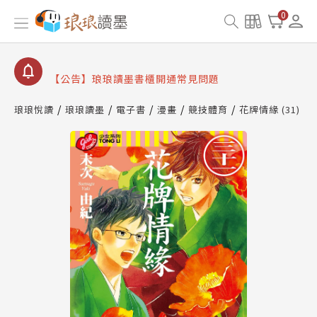
【公告】因 Readmoo 讀墨系統維護中，本站同步暫
0
停部分閱讀服務
【公告】琅琅讀墨數位閱讀資產合併與書櫃開通申請
【公告】琅琅讀墨書櫃開通常見問題
【公告】琅琅讀墨 3 分鐘完成書櫃開通與資產合併申
請圖文教學
琅琅悅讀
琅琅讀墨
電子書
漫畫
競技體育
花牌情緣 (31)
【公告】琅琅書店服務升級重要說明及資產合併結果
查詢
【公告】因 Readmoo 讀墨系統維護中，本站同步暫
停部分閱讀服務