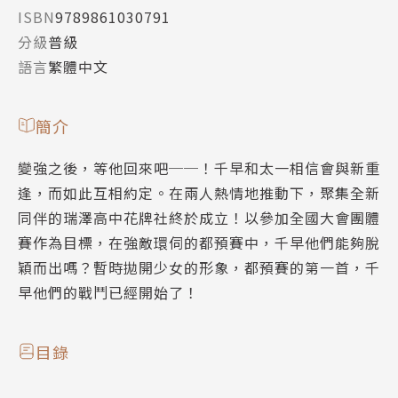
ISBN
9789861030791
分級
普級
語言
繁體中文
簡介
變強之後，等他回來吧──！千早和太一相信會與新重
逢，而如此互相約定。在兩人熱情地推動下，聚集全新
同伴的瑞澤高中花牌社終於成立！以參加全國大會團體
賽作為目標，在強敵環伺的都預賽中，千早他們能夠脫
穎而出嗎？暫時拋開少女的形象，都預賽的第一首，千
早他們的戰鬥已經開始了！
目錄