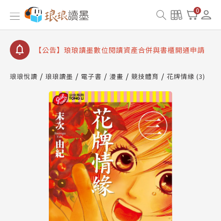
查詢
0
【公告】因 Readmoo 讀墨系統維護中，本站同步暫
停部分閱讀服務
【公告】琅琅讀墨數位閱讀資產合併與書櫃開通申請
【公告】琅琅讀墨書櫃開通常見問題
【公告】琅琅讀墨 3 分鐘完成書櫃開通與資產合併申
琅琅悅讀
琅琅讀墨
電子書
漫畫
競技體育
花牌情緣 (3)
請圖文教學
【公告】琅琅書店服務升級重要說明及資產合併結果
查詢
【公告】因 Readmoo 讀墨系統維護中，本站同步暫
停部分閱讀服務