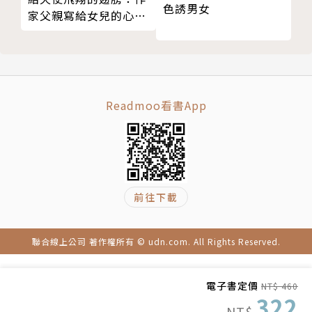
色誘男女
家父親寫給女兒的心靈
英格莉．費特．李（Ingrid Fetell Lee）
書
英格莉．費特．李（Ingrid Fetell Lee）是設計師，
也是〈喜悅的美學〉（Aesthetics of Joy）部落格創
辦人。她曾在《紐約時報》《連線》《快公司》、PRI
Readmoo看書App
《Studio 360》節目、CBC《Spark》節目等媒體擔
任設計和喜悅專家。她的TED演講獲得全場觀眾起立鼓
掌，已累積千萬點閱。英格莉曾擔任國際創新設計公司
IDEO設計總監，也是紐約視覺藝術學院產品設計課程
的創始教師成員。她擁有普瑞特藝術學院工業設計碩士
前往下載
學位和普林斯頓大學的英語和創意寫作學士學位。
聯合線上公司 著作權所有 © udn.com. All Rights Reserved.
譯者簡介
電子書定價
NT$ 460
322
黃庭敏
NT$