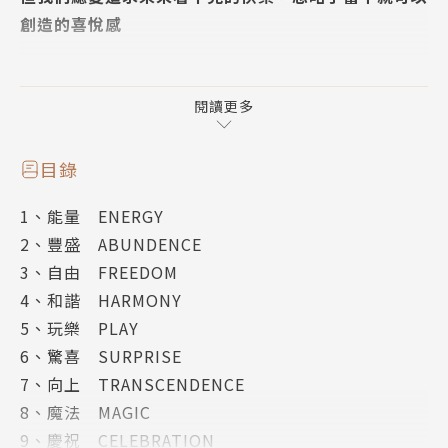
創造的喜悅感
追求外在有形的美，一點也不膚淺。前IDEO設計總監
英格莉‧費特‧李發現，人的心情深受顏色、空間等環
閱讀更多
境因素影響，但我們被教育快樂要向內心追尋、把快樂
想太難了！
目錄
1、能量 ENERGY
改變外在環境，快樂隨處可得。鮮花讓人心情好，還能
2、豐盛 ABUNDENCE
增強記憶力；在明亮環境工作的人更愛笑、睡得也更
3、自由 FREEDOM
香。英格莉的〈喜悅的美感〉（The Aesthetic of Jo
4、和諧 HARMONY
y）部落格超高人氣，她結合神經科學、心理學與設計
5、玩樂 PLAY
美學，十多年研究發現，有形的東西，可以創造出無形
6、驚喜 SURPRISE
的喜悅，身邊的環境就是隨時供我們取用的正能量寶
7、向上 TRANSCENDENCE
庫。不順心的日子，用小東西融入生活就可以提振精
8、魔法 MAGIC
神，不會崩潰無助。本書也帶你參觀世界上最喜悅的地
9、慶祝 CELEBRATION
方，如完全由球形構成的海濱泡泡屋、萬人空巷的日本