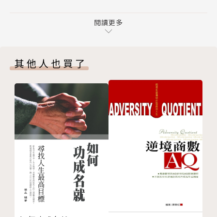
10、重生 RENEWAL
櫻花季；也探訪知名藝術家與設計師，看他們如何尋找
致謝
閱讀更多
和打造喜悅。大至城市與空間設計，小至個人家居布置
參考文獻
與造型穿搭，透過微小改變，就能創造更有生產力、更
發現喜悅的工具箱
健康、更喜悅的生活。
其他人也買了
STEP 1 找到喜悅
STEP 2 創造喜悅
不用學設計，也能簡單創造美感喜悅。本書提供在生活
STEP 3 喜悅調色盤
中創造喜悅的簡單原則：
• 補充正能量：讓光線足，選擇飽和與明亮的色系，
會感覺煥然一新；
• 和諧很療癒：一致的衣架、同系列餐具這些對稱與
排序，都讓人感到療癒。
• 數大就會美：添加層次、香氛、花紋、撞色與對
比，別讓自己的感官飢餓。
• 感受自由：植物是讓忙碌暫停的綠洲，加綠色就能
降血壓、提升專注力與創意。
• 驚喜秒轉心情：運用顏色與物件製造「反差」，讓