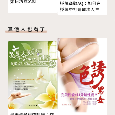
如何功成名就
逆境商數AQ：如何在
我們跳脫慣性，創造新鮮感。
逆境中打造成功人生
生命很美好，不是一串的待辦事項，從出生排到死亡。
我們來到世界，是為了歡笑、為彩虹駐足，為了能眼見
其他人也看了
美好而覺得豐富寬廣。
翻開這本書，打開生活美好的秘密，從心底微笑。為自
己、與所愛，喜悅連連。
*給你一個驚喜！書末更有「發現喜悅的工具箱」，提
供實際的練習與範例，幫助你馬上開始發現喜悅、製造
喜悅的旅程。
作者簡介
給天使飛翔的翅膀：作