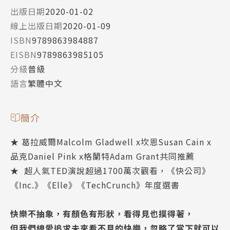
出版日期
2020-01-02
線上出版日期
2020-01-09
ISBN
9789863984887
EISBN
9789863985105
分級
普級
語言
繁體中文
簡介
★ 葛拉威爾Malcolm Gladwell x坎恩Susan Cain x
品克Daniel Pink x格蘭特Adam Grant共同推薦
★ 超人氣TED演說超過1700萬次觀看，《快公司》
《Inc.》《Elle》《TechCrunch》年度選書
快樂不抽象，有顏色有形狀，看得見也摸得著，
但我們總愛追求未來看不見的快樂，忽略了當下就可以