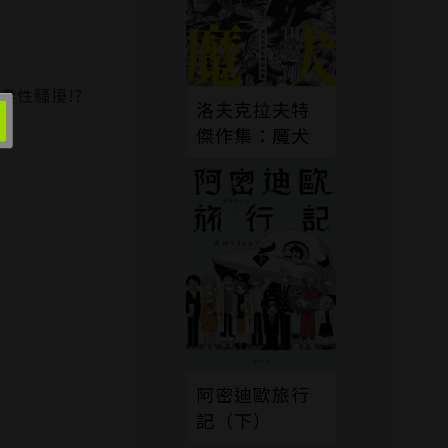
奏性騷擾!?
洛夫克拉夫特
傑作集：魔犬
阿密迪歐旅行
記（下）