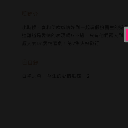
簡介
小時候，奏和伊吹感情好到一起玩假扮醫生的遊戲
這難道是愛情的表現嗎!?不過，只有他們兩人到
超人氣Dr.愛情喜劇！第2集火熱發行
目錄
白袍之戀 ~ 醫生的愛情雜症 ~ 2