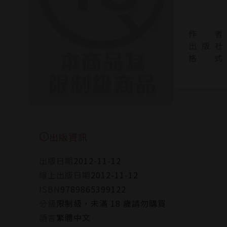
作 者
出 版 社
格 式
出版資訊
出版日期
2012-11-12
線上出版日期
2012-11-12
ISBN
9789865399122
分級
限制級，未滿 18 歲請勿購買
語言
繁體中文