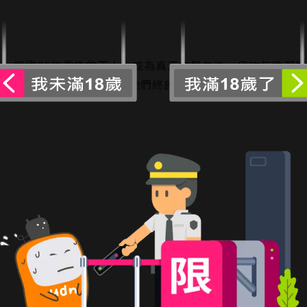
。睽違25年重逢的兩人，成為真正的醫生後，伊吹每晚都對
南方島嶼去參加學會，這次他們終於！迎向激情的夜晚…