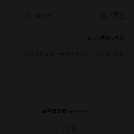
0
琅琅悅讀
琅琅原創
紀念東野圭吾
申請資產合併
查詢合併結果
電子書定價
NT$ 130
70
NT$