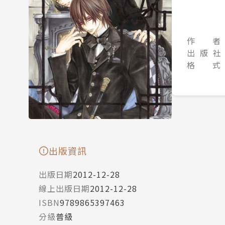
作 者
出 版 社
格 式
出版資訊
出版日期
2012-12-28
線上出版日期
2012-12-28
ISBN
9789865397463
分級
普級