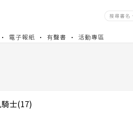
電子報紙
有聲書
活動專區
資產合併結果查詢
書櫃開通申請
與資產合併申請圖文教學
資產合併結果查詢
書櫃開通申請
騎士(17)