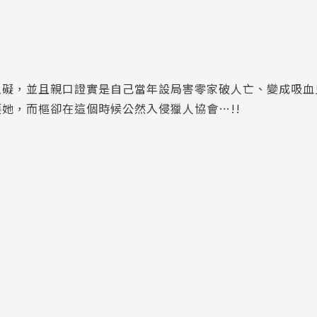
礙，並且親口證實是自己當年設局害零家破人亡、變成吸血鬼
她，而樞卻在這個時候公然入侵獵人協會…!!