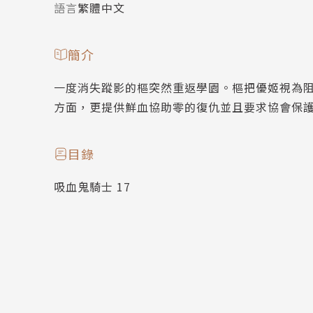
語言
繁體中文
簡介
一度消失蹤影的樞突然重返學園。樞把優姬視為阻
方面，更提供鮮血協助零的復仇並且要求協會保護
目錄
吸血鬼騎士 17