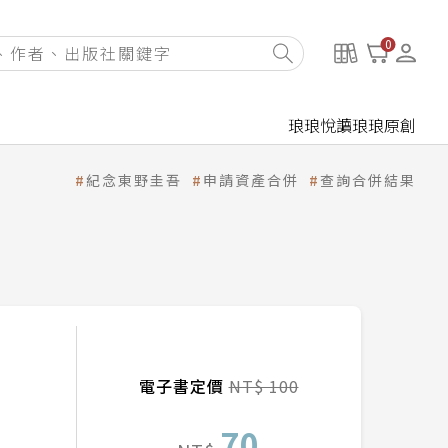
0
琅琅悅讀
琅琅原創
紀念東野圭吾
申請資產合併
查詢合併結果
電子書定價
NT$ 100
70