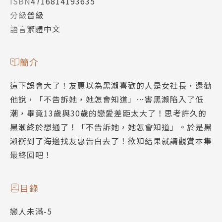
ISBN
4716814193635
分級
普級
語言
繁體中文
簡介
這下誤會大了！友惠以為黑瀨喜歡的人是女社長，還勸
他說，「不告訴她，她怎會知道」…害黑瀨陷入了低
潮，畢竟13歲與30歲的戀愛差距太大了！思考許久的
黑瀨終於想通了！「不告訴她，她怎會知道」。於是黑
瀨衝到了海邊找友惠告白去了！欲知結果就請觀賞本集
最終回吧！
目錄
戀人未滿-5