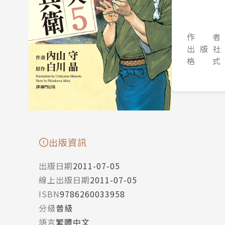
作 者
出 版 社
格 式
出版資訊
出版日期
2011-07-05
線上出版日期
2011-07-05
ISBN
9786260033958
分級
普級
語言
繁體中文