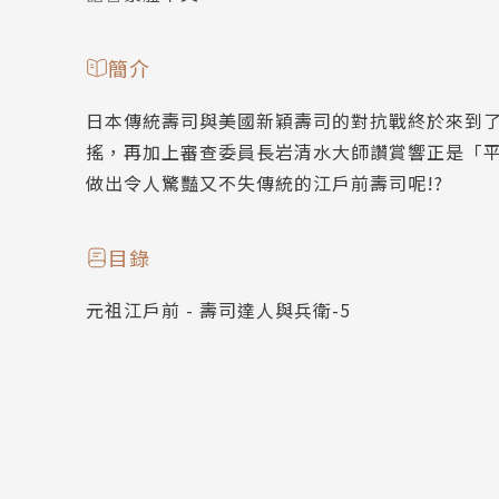
簡介
日本傳統壽司與美國新穎壽司的對抗戰終於來到
搖，再加上審查委員長岩清水大師讚賞響正是「
做出令人驚豔又不失傳統的江戶前壽司呢!?
目錄
元祖江戶前 - 壽司達人與兵衛-5