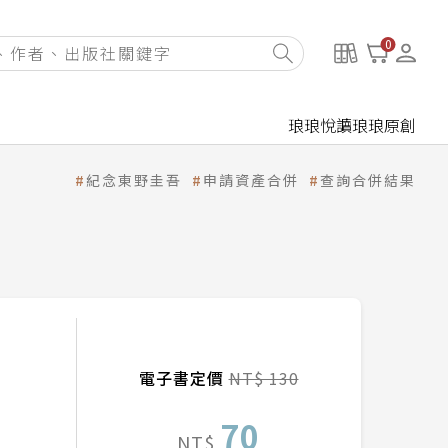
0
琅琅悅讀
琅琅原創
紀念東野圭吾
申請資產合併
查詢合併結果
電子書定價
NT$ 130
70
NT$