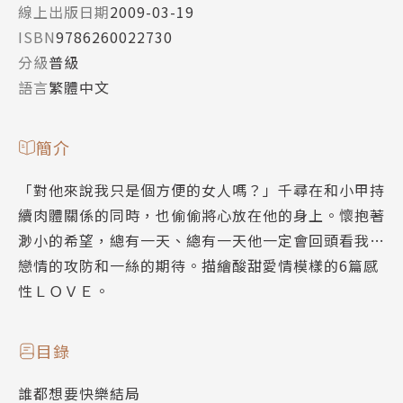
線上出版日期
2009-03-19
ISBN
9786260022730
分級
普級
語言
繁體中文
簡介
「對他來說我只是個方便的女人嗎？」千尋在和小甲持
續肉體關係的同時，也偷偷將心放在他的身上。懷抱著
渺小的希望，總有一天、總有一天他一定會回頭看我…
戀情的攻防和一絲的期待。描繪酸甜愛情模樣的6篇感
性ＬＯＶＥ。
目錄
誰都想要快樂結局