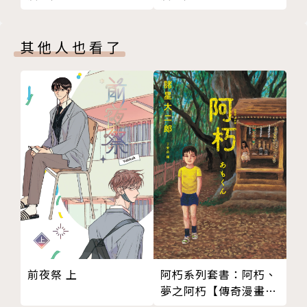
其他人也看了
前夜祭 上
阿朽系列套書：阿朽、
夢之阿朽【傳奇漫畫大
師‧諸星大二郎最新黑