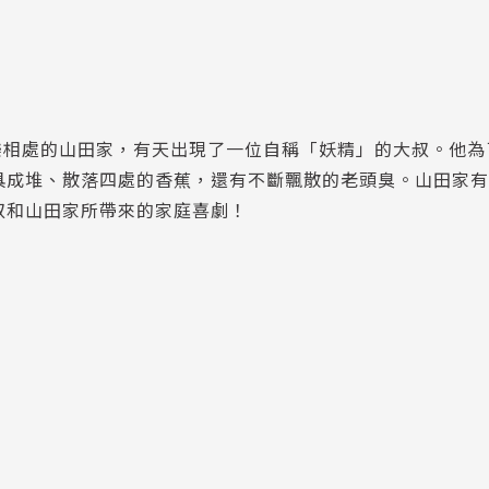
樂相處的山田家，有天出現了一位自稱「妖精」的大叔。他為
餐具成堆、散落四處的香蕉，還有不斷飄散的老頭臭。山田家
叔和山田家所帶來的家庭喜劇！