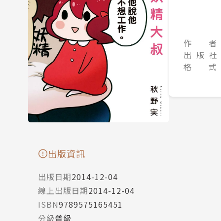
作 者
出 版 社
格 式
出版資訊
出版日期
2014-12-04
線上出版日期
2014-12-04
ISBN
9789575165451
分級
普級