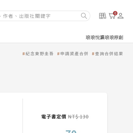
0
琅琅悅讀
琅琅原創
紀念東野圭吾
申請資產合併
查詢合併結果
電子書定價
NT$ 130