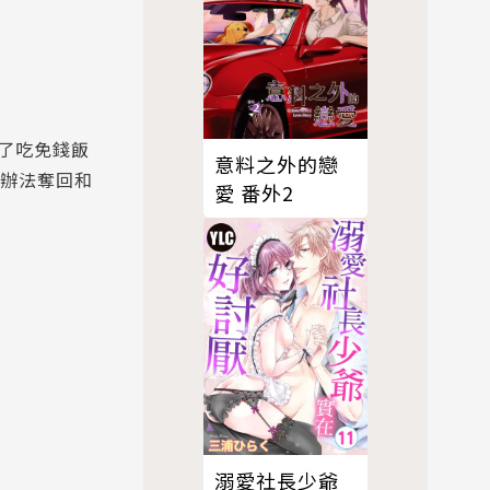
了吃免錢飯
意料之外的戀
有辦法奪回和
愛 番外2
溺愛社長少爺