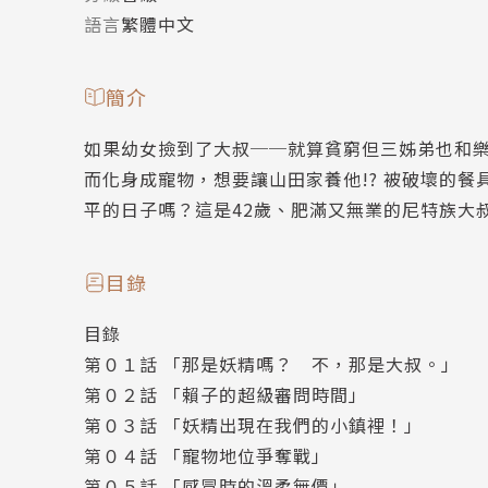
語言
繁體中文
簡介
如果幼女撿到了大叔──就算貧窮但三姊弟也和
而化身成寵物，想要讓山田家養他!? 被破壞的
平的日子嗎？這是42歲、肥滿又無業的尼特族大
目錄
目錄
第０１話 「那是妖精嗎？ 不，那是大叔。」
第０２話 「賴子的超級審問時間」
第０３話 「妖精出現在我們的小鎮裡！」
第０４話 「寵物地位爭奪戰」
第０５話 「感冒時的溫柔無價」