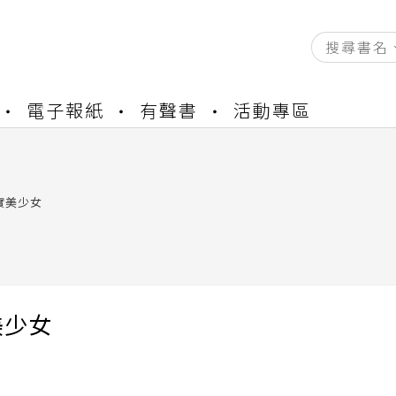
資產合併結果查詢
電子報紙
有聲書
活動專區
書櫃開通申請
與資產合併申請圖文教學
資產合併結果查詢
書櫃開通申請
實美少女
美少女