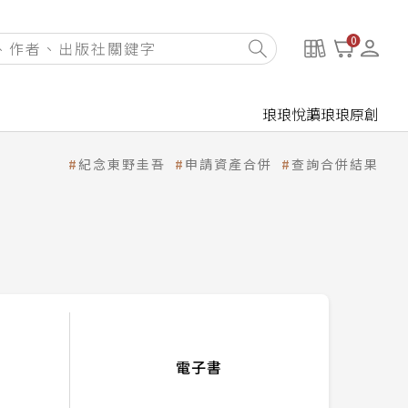
0
琅琅悅讀
琅琅原創
紀念東野圭吾
申請資產合併
查詢合併結果
電子書