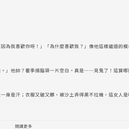
「因為我喜歡你呀！」「為什麼喜歡我？」像他這樣邋遢的模
臉。」他帥？瞿季揚腦袋一片空白。真是……見鬼了！這算哪
還一身是汗；衣服又破又髒，被沙土弄得黑不拉幾，這女人是
麗的臉蛋全包在「聳」到最高點的裝扮下，還深深認定那樣才
閱讀更多