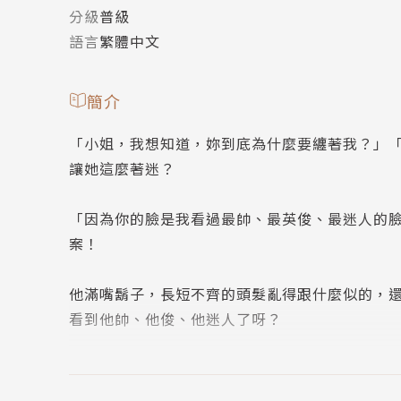
分級
普級
語言
繁體中文
簡介
「小姐，我想知道，妳到底為什麼要纏著我？」
讓她這麼著迷？
「因為你的臉是我看過最帥、最英俊、最迷人的
案！
他滿嘴鬍子，長短不齊的頭髮亂得跟什麼似的，
看到他帥、他俊、他迷人了呀？
而她那又是哪門子的審美觀？把烏黑的長髮、美
看來他非得好好糾正一下她的觀念不可……