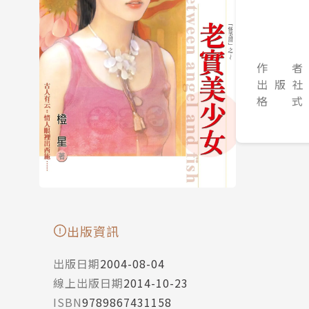
作 者
出 版 社
格 式
出版資訊
出版日期
2004-08-04
線上出版日期
2014-10-23
ISBN
9789867431158