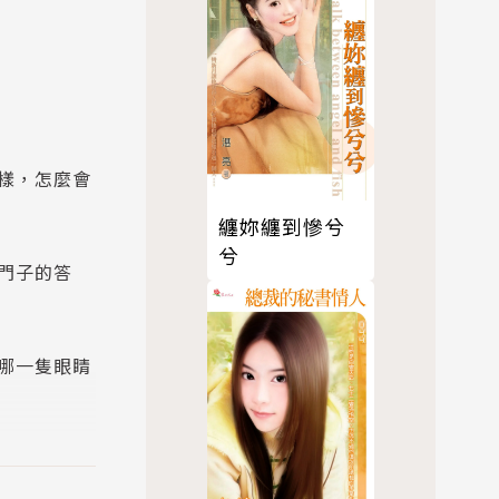
樣，怎麼會
纏妳纏到慘兮
兮
門子的答
哪一隻眼睛
是最美的！